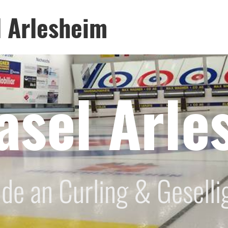
l Arlesheim
asel Arle
de an Curling & Geselli