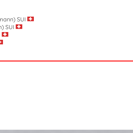
elmann)
SUI
in)
SUI
I