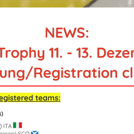
NEWS:
Trophy 11. - 13. Dez
ng/Registration cl
egistered teams:
s)
i) ITA
erson) SCO