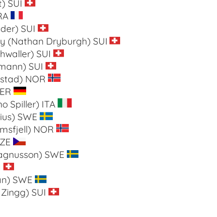
t)
SUI
RA
der) SUI
 (Nathan Dryburgh) SUI
hwaller) SUI
mann) SUI
rstad) NOR
GER
o Spiller) ITA
lius) SWE
msfjell) NOR
CZE
Magnusson) SWE
I
an) SWE
 Zingg) SUI