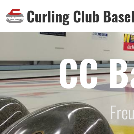
Curling Club Base
CC B
Freu