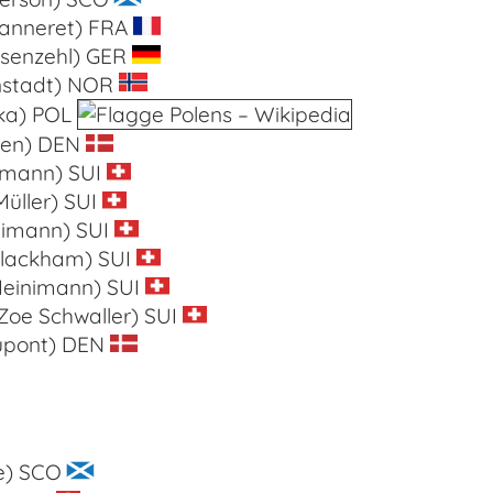
eanneret) FRA
senzehl) GER
rnstadt) NOR
ska) POL
sen) DEN
fmann)
SUI
Müller) SUI
limann) SUI
lackham) SUI
Heinimann) SUI
oe Schwaller) SUI
upont) DEN
e) SCO