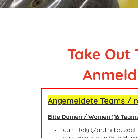
Take Out 
Anmeldu
Angemeldete Teams / r
Elite Damen / Women (16 Team
Team Italy (Zardini Lacedell
Team Henderson (Fay Hend