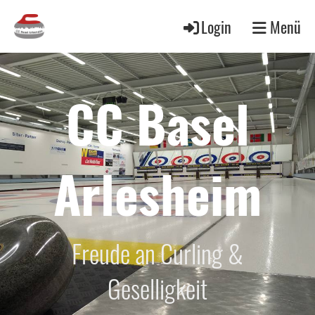
Login
Menü
CC Basel
Arlesheim
Freude an Curling &
Geselligkeit