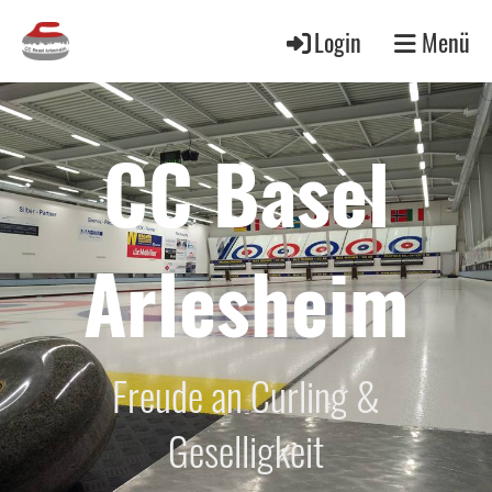
Login
Menü
CC Basel
Arlesheim
Freude an Curling &
Geselligkeit