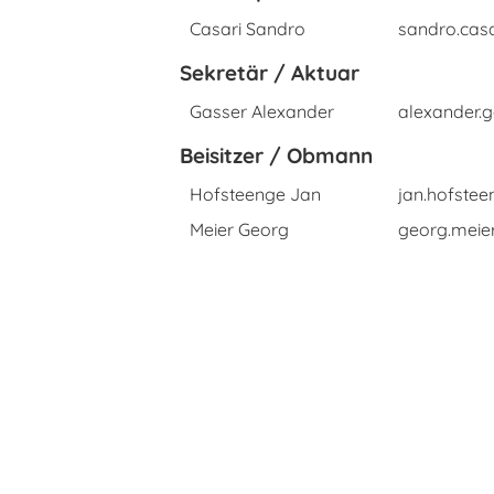
Casari Sandro
sandro.cas
Sekretär / Aktuar
Gasser Alexander
alexander.
Beisitzer / Obmann
Hofsteenge Jan
jan.hofste
Meier Georg
georg.meie