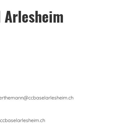
l Arlesheim
erthemann@ccbaselarlesheim.ch
ccbaselarlesheim.ch