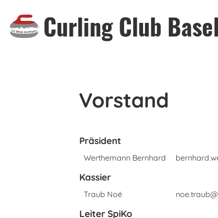
Curling Club Base
Vorstand
Präsident
Werthemann Bernhard
bernhard.w
Kassier
Traub Noé
noe.traub@
Leiter SpiKo